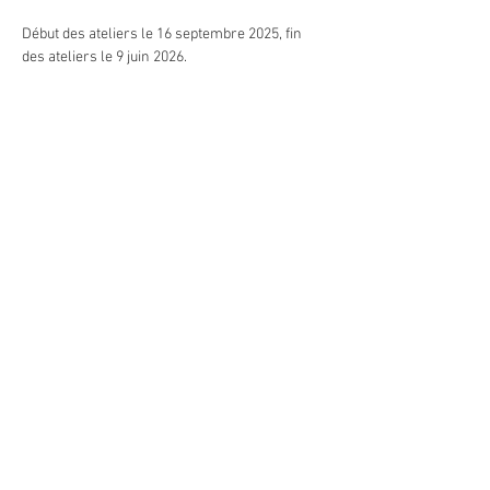
Début des ateliers le 16 septembre 2025, fin 
des ateliers le 9 juin 2026.
Il est demandé d'avoir une régularité à ces 
atelirs autant que possible afin que tout le 
choeur puisse construire et avancer ensemble.
Afficher plus
Partager cet événement
Contact