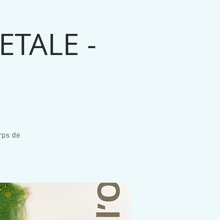
ETALE -
rps de