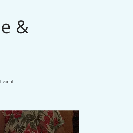
le &
t vocal