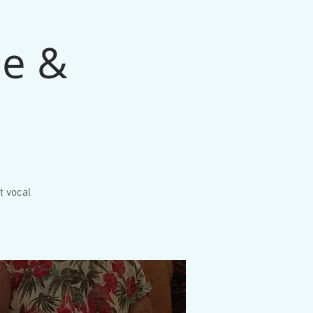
le &
t vocal