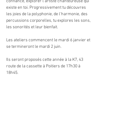
confiance, explorer l'artiste chanteureuse qui 
existe en toi. Progressivement tu découvres 
les joies de la polyphonie, de l'harmonie, des 
percussions corporelles, tu explores les sons, 
les sonorités et leur bienfait. 
Les ateliers commencent le mardi 6 janvier et 
se termineront le mardi 2 juin.
Ils seront proposés cette année à la K7, 43 
route de la cassette à Poitiers de 17h30 à 
18h45.
3 tarifs te sont proposés : 
Le prix mini (pour les budgets les plus 
serrés) : 180€
Le prix juste (pour les budgets un peu plus 
souple, ce tarif permet à la compagnie 
d'avoir un équilibre entre les frais, la 
location, le règlement de l'artiste) : 200€